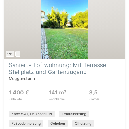
1/11
Sanierte Loftwohnung: Mit Terrasse,
Stellplatz und Gartenzugang
Muggensturm
1.400 €
141 m²
3,5
Kaltmiete
Wohnfläche
Zimmer
Kabel/SAT/TV-Anschluss
Zentralheizung
Fußbodenheizung
Gehoben
Ölheizung