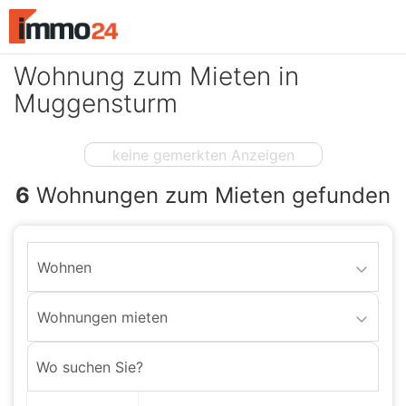
Accessibility
Modus
aktivieren
Wohnung zum Mieten in
zur
Navigation
Muggensturm
zum
Inhalt
keine gemerkten Anzeigen
6
Wohnungen zum Mieten gefunden
Wohnen
Wohnungen mieten