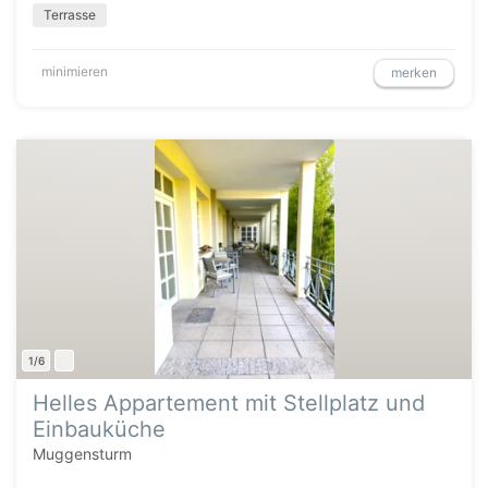
Terrasse
minimieren
merken
1/6
Helles Appartement mit Stellplatz und
Einbauküche
Muggensturm