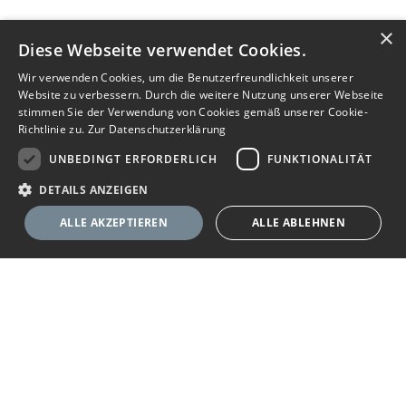
×
Diese Webseite verwendet Cookies.
Wir verwenden Cookies, um die Benutzerfreundlichkeit unserer
Website zu verbessern. Durch die weitere Nutzung unserer Webseite
stimmen Sie der Verwendung von Cookies gemäß unserer Cookie-
Richtlinie zu.
Zur Datenschutzerklärung
UNBEDINGT ERFORDERLICH
FUNKTIONALITÄT
DETAILS ANZEIGEN
ALLE AKZEPTIEREN
ALLE ABLEHNEN
Unbedingt erforderlich
Funktionalität
Ihr Immobilienportal
Unbedingt erforderliche Cookies ermöglichen wesentliche Kernfunktionen
der Website wie die Benutzeranmeldung und die Kontoverwaltung. Ohne
die unbedingt erforderlichen Cookies kann die Website nicht
Sie suchen eine neue Wohnung, wollen ein Haus kaufen oder
ordnungsgemäß verwendet werden.
halten Ausschau nach geeigneten Räumlichkeiten für Ihr
Anbieter
/