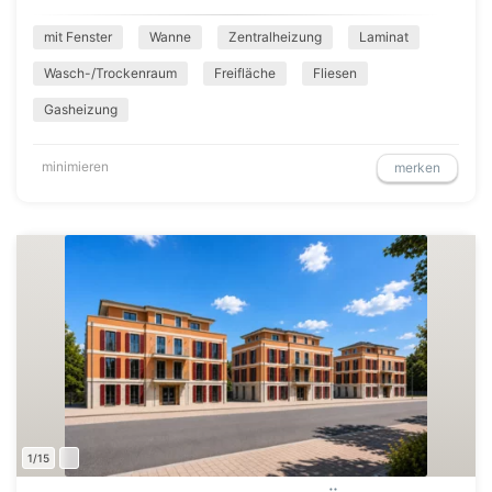
mit Fenster
Wanne
Zentralheizung
Laminat
Wasch-/Trockenraum
Freifläche
Fliesen
Gasheizung
minimieren
merken
1/15