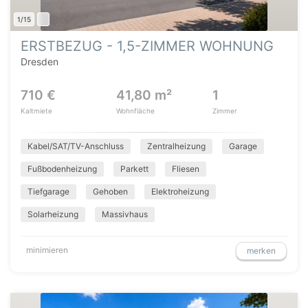
1/15
ERSTBEZUG - 1,5-ZIMMER WOHNUNG
Dresden
710 €
41,80 m²
1
Kaltmiete
Wohnfläche
Zimmer
Kabel/SAT/TV-Anschluss
Zentralheizung
Garage
Fußbodenheizung
Parkett
Fliesen
Tiefgarage
Gehoben
Elektroheizung
Solarheizung
Massivhaus
minimieren
merken