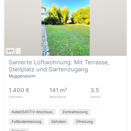
1/11
Sanierte Loftwohnung: Mit Terrasse,
Stellplatz und Gartenzugang
Muggensturm
1.400 €
141 m²
3,5
Kaltmiete
Wohnfläche
Zimmer
Kabel/SAT/TV-Anschluss
Zentralheizung
Fußbodenheizung
Gehoben
Ölheizung