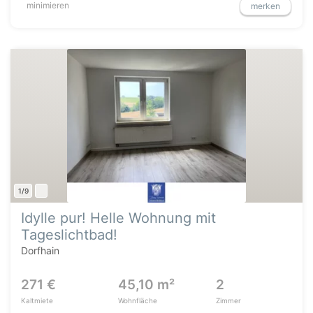
minimieren
merken
1/9
Idylle pur! Helle Wohnung mit
Tageslichtbad!
Dorfhain
271 €
45,10 m²
2
Kaltmiete
Wohnfläche
Zimmer