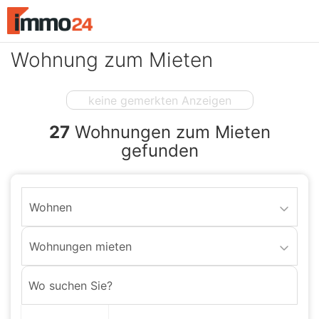
Accessibility
Modus
aktivieren
Wohnung zum Mieten
zur
Navigation
zum
keine gemerkten Anzeigen
Inhalt
27
Wohnungen zum Mieten
gefunden
Wohnen
Wohnungen mieten