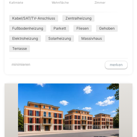
Kaltmiete
Wohnfläche
Zimmer
Kabel/SAT/TV-Anschluss
Zentralheizung
Fußbodenheizung
Parkett
Fliesen
Gehoben
Elektroheizung
Solarheizung
Massivhaus
Terrasse
minimieren
merken