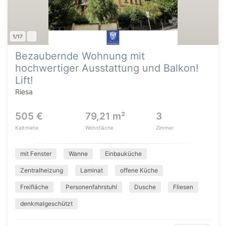
1/17
Bezaubernde Wohnung mit
hochwertiger Ausstattung und Balkon!
Lift!
Riesa
505 €
79,21 m²
3
Kaltmiete
Wohnfläche
Zimmer
mit Fenster
Wanne
Einbauküche
Zentralheizung
Laminat
offene Küche
Freifläche
Personenfahrstuhl
Dusche
Fliesen
denkmalgeschützt