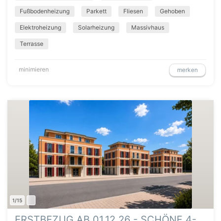
Fußbodenheizung
Parkett
Fliesen
Gehoben
Elektroheizung
Solarheizung
Massivhaus
Terrasse
minimieren
merken
1/15
ERSTBEZUG AB 01.12.26 - SCHÖNE 4-