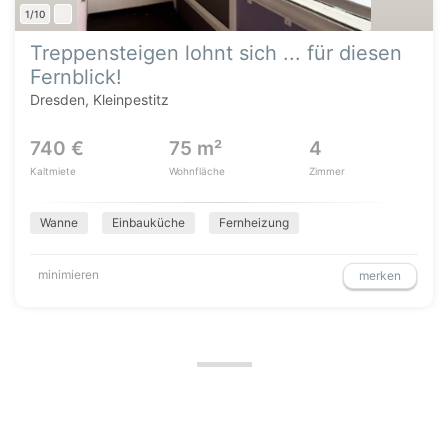
1/10
Treppensteigen lohnt sich ... für diesen
Fernblick!
Dresden, Kleinpestitz
740 €
75 m²
4
Kaltmiete
Wohnfläche
Zimmer
Wanne
Einbauküche
Fernheizung
minimieren
merken