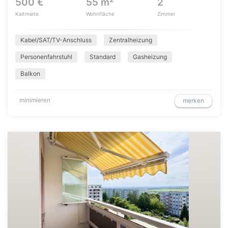
500 €
55 m²
2
Kaltmiete
Wohnfläche
Zimmer
Kabel/SAT/TV-Anschluss
Zentralheizung
Personenfahrstuhl
Standard
Gasheizung
Balkon
minimieren
merken