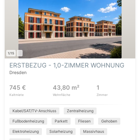
1/15
ERSTBEZUG - 1,0-ZIMMER WOHNUNG
Dresden
745 €
43,80 m²
1
Kaltmiete
Wohnfläche
Zimmer
Kabel/SAT/TV-Anschluss
Zentralheizung
Fußbodenheizung
Parkett
Fliesen
Gehoben
Elektroheizung
Solarheizung
Massivhaus