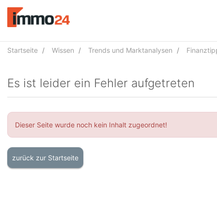
Accessibility
Modus
aktivieren
zur
Navigation
Startseite
Wissen
Trends und Marktanalysen
Finanztip
zum
Inhalt
Es ist leider ein Fehler aufgetreten
Dieser Seite wurde noch kein Inhalt zugeordnet!
zurück zur Startseite