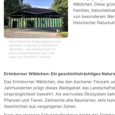
Wäldchen. Diese grüne
Familien, Naturliebh
von besonderem Wert.
historischer Naturkuli
Der einladende Eingangsbereich des
Aachener Tierparks im Drimborner
Wäldchen – der perfekte Start für
einen erlebnisreichen Tag voller
Natur und Tierwelt in Aachen.
Drimborner Wäldchen: Ein geschichtsträchtiges Natu
Das Drimborner Wäldchen, das den Aachener Tierpark umg
Jahrhunderten prägt dieses Waldgebiet das Landschaftsbi
Ursprünglichkeit bewahrt. Als wertvolles Ökosystem beh
Pflanzen und Tieren. Zahlreiche alte Baumarten, teils hu
Geschichten aus vergangenen Zeiten.
Dank der strengen Schutzmaßnahmen bleibt das Drimbo