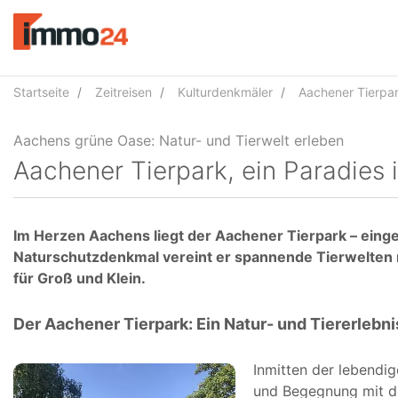
Accessibility
Modus
aktivieren
zur
Navigation
Startseite
Zeitreisen
Kulturdenkmäler
Aachener Tierpark
zum
Inhalt
Aachener Tierpark, ein Paradies
Im Herzen Aachens liegt der Aachener Tierpark – einge
Naturschutzdenkmal vereint er spannende Tierwelten mi
für Groß und Klein.
Der Aachener Tierpark: Ein Natur- und Tiererlebni
Inmitten der lebendig
und Begegnung mit de