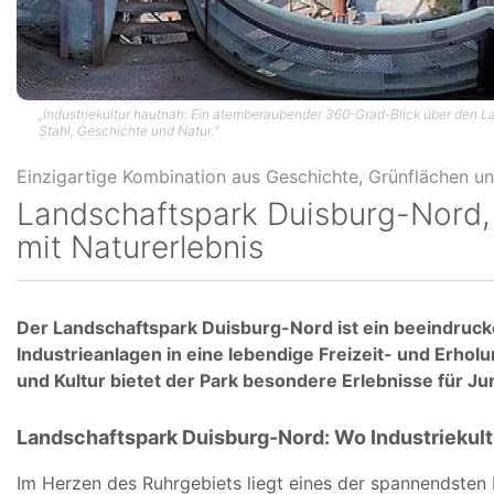
„Industriekultur hautnah: Ein atemberaubender 360-Grad-Blick über den 
Stahl, Geschichte und Natur.“
Landschaftspark Duisburg-Nord, 
mit Naturerlebnis
Der Landschaftspark Duisburg-Nord ist ein beeindrucke
Industrieanlagen in eine lebendige Freizeit- und Erhol
und Kultur bietet der Park besondere Erlebnisse für Ju
Landschaftspark Duisburg-Nord: Wo Industriekult
Im Herzen des Ruhrgebiets liegt eines der spannendsten 