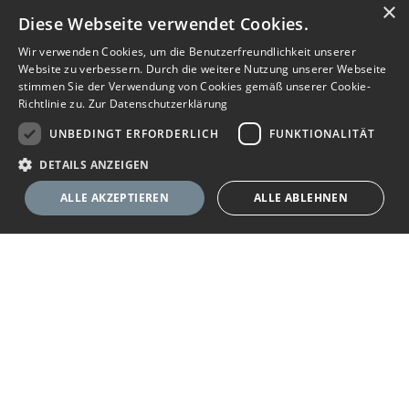
×
Diese Webseite verwendet Cookies.
Wir verwenden Cookies, um die Benutzerfreundlichkeit unserer
Website zu verbessern. Durch die weitere Nutzung unserer Webseite
stimmen Sie der Verwendung von Cookies gemäß unserer Cookie-
Richtlinie zu.
Zur Datenschutzerklärung
UNBEDINGT ERFORDERLICH
FUNKTIONALITÄT
DETAILS ANZEIGEN
ALLE AKZEPTIEREN
ALLE ABLEHNEN
Unbedingt erforderlich
Funktionalität
Ihr Immobilienportal
Unbedingt erforderliche Cookies ermöglichen wesentliche Kernfunktionen
der Website wie die Benutzeranmeldung und die Kontoverwaltung. Ohne
die unbedingt erforderlichen Cookies kann die Website nicht
Sie suchen eine neue Wohnung, wollen ein Haus kaufen oder
ordnungsgemäß verwendet werden.
halten Ausschau nach geeigneten Räumlichkeiten für Ihr
Anbieter
/
Name
Ablaufdatum
Beschreibung
Unternehmen? Das Immobilienportal bietet Ihnen umfassende
Domäne
Angebote zu Wohn- und Gewerbe-Immobilien. Finden Sie im