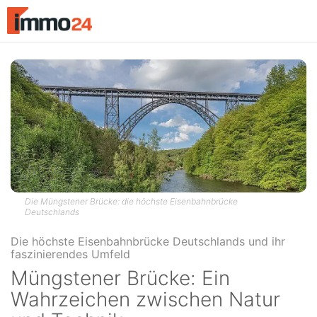
Accessibility
Modus
aktivieren
zur
Navigation
zum
Inhalt
Die Müngstener Brücke: die höchste Eisenbahnbrücke
Deutschlands
Müngstener Brücke: Ein
Wahrzeichen zwischen Natur