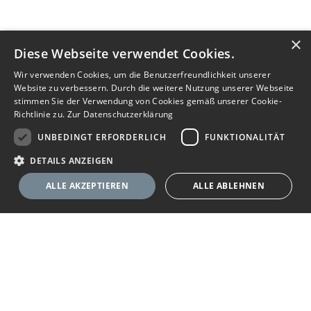
×
Diese Webseite verwendet Cookies.
Wir verwenden Cookies, um die Benutzerfreundlichkeit unserer
Website zu verbessern. Durch die weitere Nutzung unserer Webseite
stimmen Sie der Verwendung von Cookies gemäß unserer Cookie-
Richtlinie zu.
Zur Datenschutzerklärung
UNBEDINGT ERFORDERLICH
FUNKTIONALITÄT
DETAILS ANZEIGEN
ALLE AKZEPTIEREN
ALLE ABLEHNEN
Unbedingt erforderlich
Funktionalität
Ihr Immobilienportal
Unbedingt erforderliche Cookies ermöglichen wesentliche Kernfunktionen
der Website wie die Benutzeranmeldung und die Kontoverwaltung. Ohne
die unbedingt erforderlichen Cookies kann die Website nicht
Sie suchen eine neue Wohnung, wollen ein Haus kaufen oder
ordnungsgemäß verwendet werden.