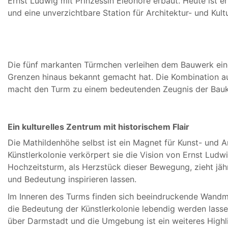
Ernst Ludwig mit Prinzessin Eleonore erbaut. Heute ist e
und eine unverzichtbare Station für Architektur- und Kultu
Die fünf markanten Türmchen verleihen dem Bauwerk eine 
Grenzen hinaus bekannt gemacht hat. Die Kombination a
macht den Turm zu einem bedeutenden Zeugnis der Bauku
Ein kulturelles Zentrum mit historischem Flair
Die Mathildenhöhe selbst ist ein Magnet für Kunst- und 
Künstlerkolonie verkörpert sie die Vision von Ernst Lud
Hochzeitsturm, als Herzstück dieser Bewegung, zieht jähr
und Bedeutung inspirieren lassen.
Im Inneren des Turms finden sich beeindruckende Wandmal
die Bedeutung der Künstlerkolonie lebendig werden lass
über Darmstadt und die Umgebung ist ein weiteres Highl