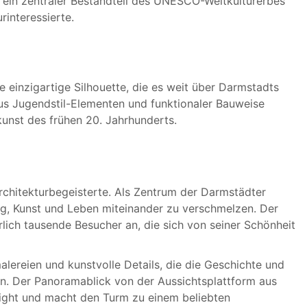
r ein zentraler Bestandteil des UNESCO-Weltkulturerbes
rinteressierte.
einzigartige Silhouette, die es weit über Darmstadts
us Jugendstil-Elementen und funktionaler Bauweise
nst des frühen 20. Jahrhunderts.
Architekturbegeisterte. Als Zentrum der Darmstädter
wig, Kunst und Leben miteinander zu verschmelzen. Der
lich tausende Besucher an, die sich von seiner Schönheit
ereien und kunstvolle Details, die die Geschichte und
en. Der Panoramablick von der Aussichtsplattform aus
ight und macht den Turm zu einem beliebten