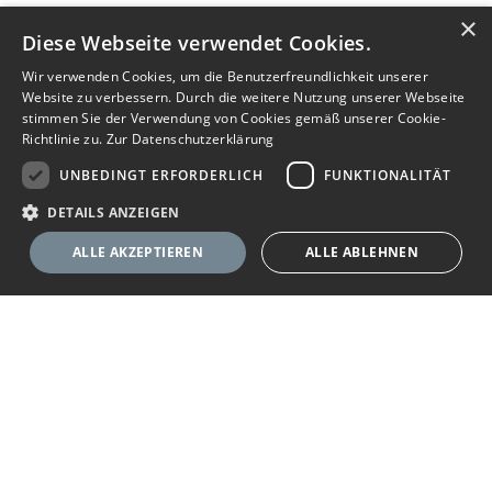
×
Diese Webseite verwendet Cookies.
Wir verwenden Cookies, um die Benutzerfreundlichkeit unserer
Website zu verbessern. Durch die weitere Nutzung unserer Webseite
stimmen Sie der Verwendung von Cookies gemäß unserer Cookie-
Richtlinie zu.
Zur Datenschutzerklärung
UNBEDINGT ERFORDERLICH
FUNKTIONALITÄT
DETAILS ANZEIGEN
ALLE AKZEPTIEREN
ALLE ABLEHNEN
Unbedingt erforderlich
Funktionalität
Ihr Immobilienportal
Unbedingt erforderliche Cookies ermöglichen wesentliche Kernfunktionen
der Website wie die Benutzeranmeldung und die Kontoverwaltung. Ohne
die unbedingt erforderlichen Cookies kann die Website nicht
Sie suchen eine neue Wohnung, wollen ein Haus kaufen oder
ordnungsgemäß verwendet werden.
halten Ausschau nach geeigneten Räumlichkeiten für Ihr
Anbieter
/
Name
Ablaufdatum
Beschreibung
Unternehmen? Das Immobilienportal bietet Ihnen umfassende
Domäne