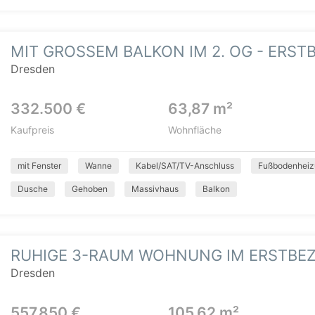
MIT GROSSEM BALKON IM 2. OG - ERST
Dresden
332.500 €
63,87 m²
Kaufpreis
Wohnfläche
mit Fenster
Wanne
Kabel/SAT/TV-Anschluss
Fußbodenheiz
Dusche
Gehoben
Massivhaus
Balkon
RUHIGE 3-RAUM WOHNUNG IM ERSTBE
Dresden
557.850 €
105,62 m²