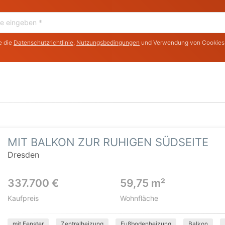
e die
Datenschutzrichtlinie
,
Nutzungsbedingungen
und Verwendung von Cookies
MIT BALKON ZUR RUHIGEN SÜDSEITE
Dresden
337.700 €
59,75 m²
Kaufpreis
Wohnfläche
mit Fenster
Zentralheizung
Fußbodenheizung
Balkon