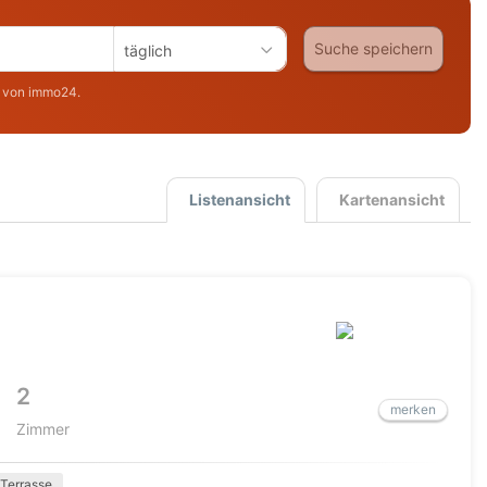
Suche speichern
täglich
 von immo24.
Listenansicht
Kartenansicht
2
merken
Zimmer
Terrasse