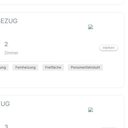
BEZUG
2
merken
Zimmer
ung
Fernheizung
Freifläche
Personenfahrstuhl
ZUG
3