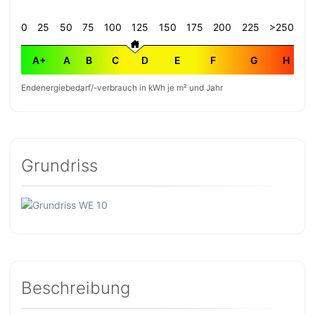
0
25
50
75
100
125
150
175
200
225
>250
A+
A
B
C
D
E
F
G
H
Endenergiebedarf/-verbrauch in kWh je m² und Jahr
Grundriss
Beschreibung