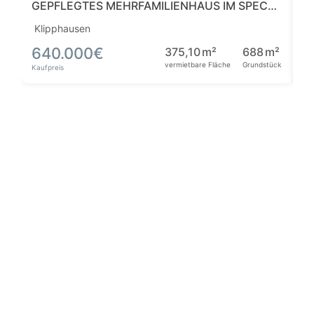
GEPFLEGTES MEHRFAMILIENHAUS IM SPECKGÜRTEL VON DRESDEN
Klipphausen
Le
640.000
€
1
375,10
m²
688
m²
vermietbare Fläche
Grundstück
Kaufpreis
Ka