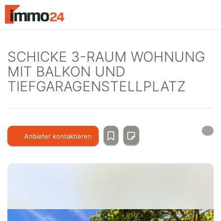
Accessibility
Modus
aktivieren
zur
Navigation
SCHICKE 3-RAUM WOHNUNG
zum
MIT BALKON UND
Inhalt
TIEFGARAGENSTELLPLATZ
Anbieter kontaktieren