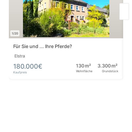
1/20
1/3
Für Sie und ... Ihre Pferde?
N
Elstra
D
180.000
€
130
m²
3.300
m²
2
Wohnfläche
Grundstück
Kaufpreis