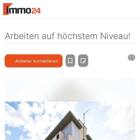
Accessibility
Modus
aktivieren
zur
Navigation
Arbeiten auf höchstem Niveau!
zum
Inhalt
Anbieter kontaktieren