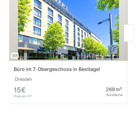
1/7
1/11
Büro im 7. Obergeschoss in Bestlage!
B
Dresden
D
15
€
268
m²
5
Bürofläche
Bü
Preis pro m²