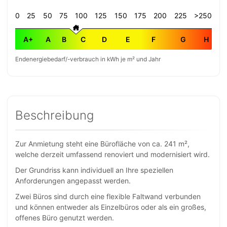
0
25
50
75
100
125
150
175
200
225
>250
A+
A
B
C
D
E
F
G
H
Endenergiebedarf/-verbrauch in kWh je m² und Jahr
Beschreibung
Zur Anmietung steht eine Bürofläche von ca. 241 m²,
welche derzeit umfassend renoviert und modernisiert wird.
Der Grundriss kann individuell an Ihre speziellen
Anforderungen angepasst werden.
Zwei Büros sind durch eine flexible Faltwand verbunden
und können entweder als Einzelbüros oder als ein großes,
offenes Büro genutzt werden.