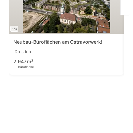
1/3
1/7
Neubau-Büroflächen am Ostravorwerk!
B
Dresden
D
1
2.947
m²
Bürofläche
Pre