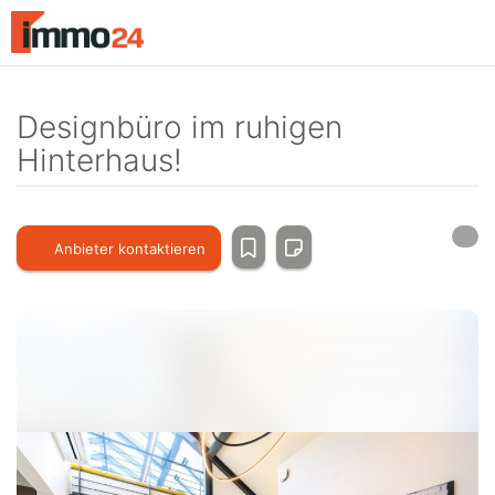
Accessibility
Modus
aktivieren
zur
Navigation
Designbüro im ruhigen
zum
Hinterhaus!
Inhalt
Anbieter kontaktieren