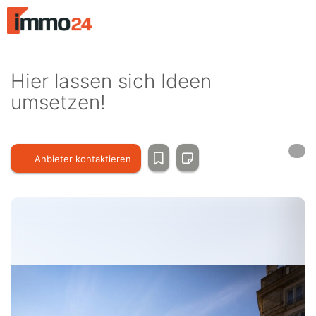
Accessibility
Modus
aktivieren
zur
Navigation
Hier lassen sich Ideen
zum
umsetzen!
Inhalt
Anbieter kontaktieren