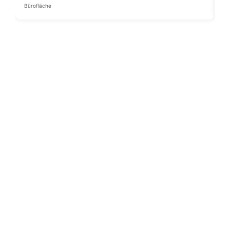
Bürofläche
Pre