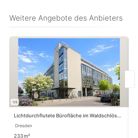
Weitere Angebote des Anbieters
1/5
1/6
Lichtdurchflutete Bürofläche im Waldschlösschenareal!
E
Dresden
C
3
233
m²