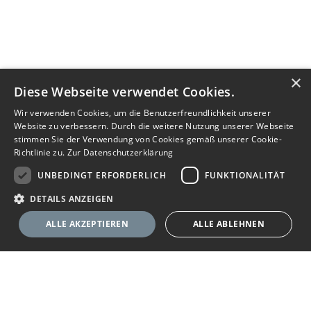
×
Diese Webseite verwendet Cookies.
Wir verwenden Cookies, um die Benutzerfreundlichkeit unserer
Website zu verbessern. Durch die weitere Nutzung unserer Webseite
stimmen Sie der Verwendung von Cookies gemäß unserer Cookie-
Richtlinie zu.
Zur Datenschutzerklärung
UNBEDINGT ERFORDERLICH
FUNKTIONALITÄT
DETAILS ANZEIGEN
ALLE AKZEPTIEREN
ALLE ABLEHNEN
Nachricht senden
Unbedingt erforderlich
Funktionalität
Ihr Immobilienportal
Unbedingt erforderliche Cookies ermöglichen wesentliche Kernfunktionen