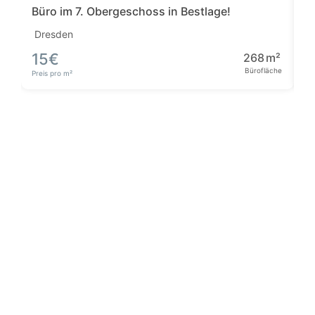
Büro im 7. Obergeschoss in Bestlage!
B
Dresden
D
15
€
268
m²
5
Bürofläche
Bü
Preis pro m²