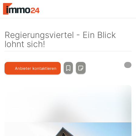
Accessibility
Modus
aktivieren
zur
Navigation
Regierungsviertel - Ein Blick
zum
lohnt sich!
Inhalt
Anbieter kontaktieren