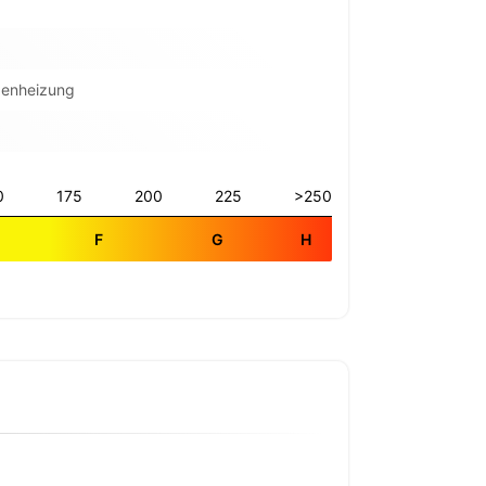
denheizung
0
175
200
225
>250
E
F
G
H