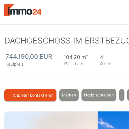
Accessibility
Modus
aktivieren
zur
Navigation
zum
DACHGESCHOSS IM ERSTBEZU
Inhalt
744.190,00 EUR
104,20 m²
4
Wohnfläche
Zimmer
Kaufpreis
Merken
Notiz schreiben
Anbieter kontaktieren