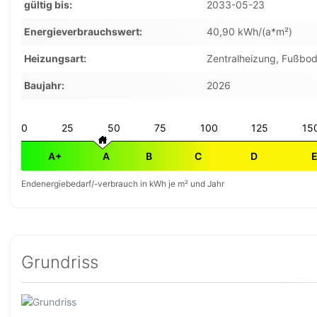
gültig bis
2033-05-23
Energieverbrauchswert
40,90 kWh/(a*m²)
Heizungsart
Zentralheizung, Fußbo
Baujahr
2026
0
25
50
75
100
125
15
A+
A
B
C
D
Endenergiebedarf/-verbrauch in kWh je m² und Jahr
Grundriss