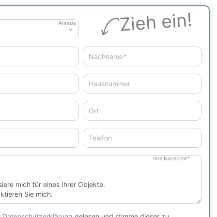
Zieh ein!
Anrede
Nachname
*
Hausnummer
Ort
Telefon
Ihre Nachricht
*
e
Datenschutzerklärung
gelesen und stimme dieser zu.