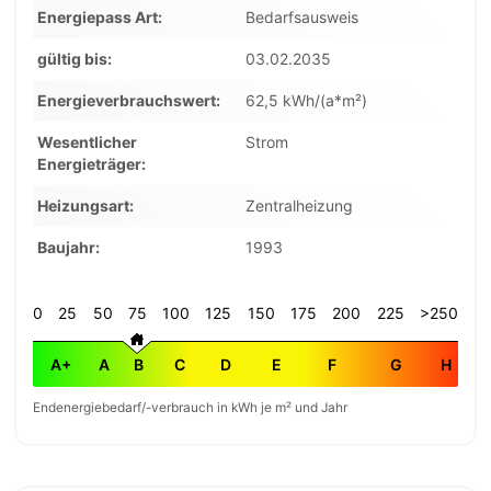
Energiepass Art
Bedarfsausweis
gültig bis
03.02.2035
Energieverbrauchswert
62,5 kWh/(a*m²)
Wesentlicher
Strom
Energieträger
Heizungsart
Zentralheizung
Baujahr
1993
0
25
50
75
100
125
150
175
200
225
>250
A+
A
B
C
D
E
F
G
H
Endenergiebedarf/-verbrauch in kWh je m² und Jahr