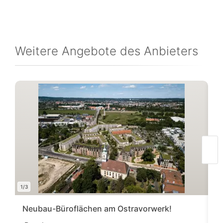
Weitere Angebote des Anbieters
1/3
1/7
Neubau-Büroflächen am Ostravorwerk!
B