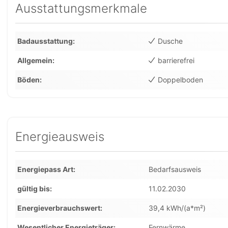
Ausstattungsmerkmale
Badausstattung
Dusche
Allgemein
barrierefrei
Böden
Doppelboden
Energieausweis
Energiepass Art
Bedarfsausweis
gültig bis
11.02.2030
Energieverbrauchswert
39,4 kWh/(a*m²)
Wesentlicher Energieträger
Fernwärme