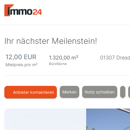
Accessibility
Modus
aktivieren
zur
Navigation
zum
Ihr nächster Meilenstein!
Inhalt
12,00 EUR
1.320,00 m²
01307
Dres
Bürofläche
Mietpreis pro m²
Merken
Notiz schreiben
Anbieter kontaktieren