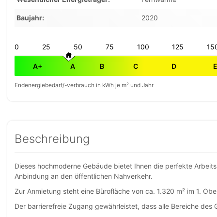
Baujahr
2020
0
25
50
75
100
125
15
A+
A
B
C
D
Endenergiebedarf/-verbrauch in kWh je m² und Jahr
Beschreibung
Dieses hochmoderne Gebäude bietet Ihnen die perfekte Arbeits
Anbindung an den öffentlichen Nahverkehr.
Zur Anmietung steht eine Bürofläche von ca. 1.320 m² im 1. Ob
Der barrierefreie Zugang gewährleistet, dass alle Bereiche des