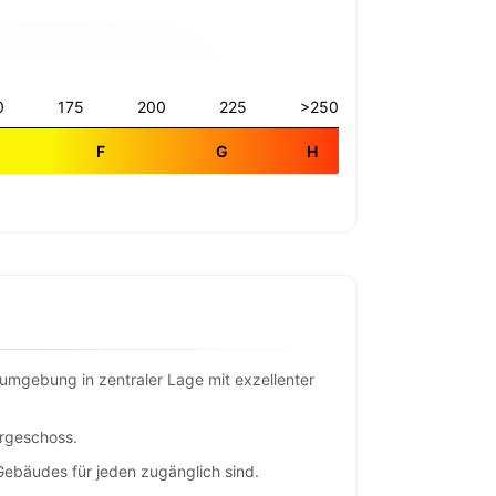
0
175
200
225
>250
E
F
G
H
umgebung in zentraler Lage mit exzellenter
ergeschoss.
 Gebäudes für jeden zugänglich sind.