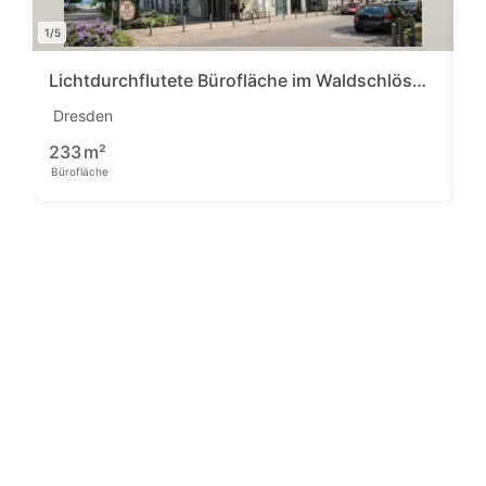
1/5
1/6
Lichtdurchflutete Bürofläche im Waldschlösschenareal!
E
Dresden
C
3
233
m²
Bürofläche
Pre