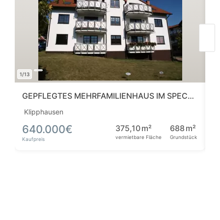
1/13
1/11
GEPFLEGTES MEHRFAMILIENHAUS IM SPECKGÜRTEL VON DRESDEN
Klipphausen
Le
640.000
€
1
375,10
m²
688
m²
vermietbare Fläche
Grundstück
Kaufpreis
Ka