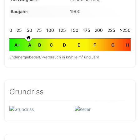
Baujahr
1900
0
25
50
75
100
125
150
175
200
225
>250
A+
A
B
C
D
E
F
G
H
Endenergiebedarf/-verbrauch in kWh je m² und Jahr
Grundriss