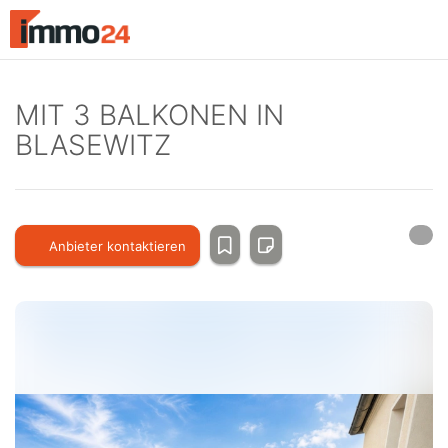
Accessibility
Modus
aktivieren
zur
Navigation
MIT 3 BALKONEN IN
zum
BLASEWITZ
Inhalt
Anbieter kontaktieren