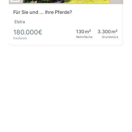
Für Sie und ... Ihre Pferde?
N
Elstra
D
180.000
€
130
m²
3.300
m²
2
Wohnfläche
Grundstück
Kaufpreis