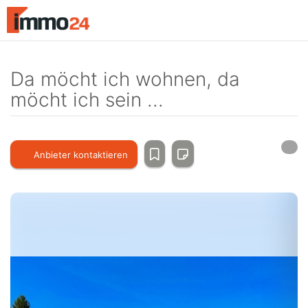
Accessibility
Modus
aktivieren
zur
Navigation
Da möcht ich wohnen, da
zum
möcht ich sein ...
Inhalt
Anbieter kontaktieren