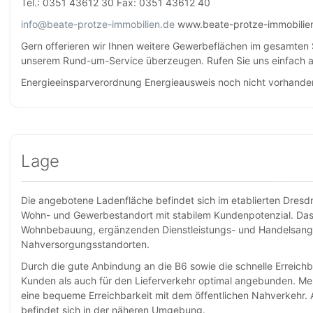
Tel.: 0351 43612 30 Fax: 0351 43612 40
info@beate-protze-immobilien.de
www.beate-protze-immobilie
Gern offerieren wir Ihnen weitere Gewerbeflächen im gesamten 
unserem Rund-um-Service überzeugen. Rufen Sie uns einfach a
Energieeinsparverordnung Energieausweis noch nicht vorhande
Lage
Die angebotene Ladenfläche befindet sich im etablierten Dresd
Wohn- und Gewerbestandort mit stabilem Kundenpotenzial. Das 
Wohnbebauung, ergänzenden Dienstleistungs- und Handelsang
Nahversorgungsstandorten.
Durch die gute Anbindung an die B6 sowie die schnelle Erreichba
Kunden als auch für den Lieferverkehr optimal angebunden. Me
eine bequeme Erreichbarkeit mit dem öffentlichen Nahverkehr
befindet sich in der näheren Umgebung.