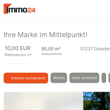
Accessibility
Modus
aktivieren
zur
Navigation
zum
Ihre Marke im Mittelpunkt!
Inhalt
10,00 EUR
80,00 m²
01237
Dresde
Verkaufsfläche
Mietpreis pro m²
Merken
Notiz schreiben
Anbieter kontaktieren