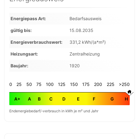
Energiepass Art
Bedarfsausweis
gültig bis
15.08.2035
Energieverbrauchswert
331,2 kWh/(a*m²)
Heizungsart
Zentralheizung
Baujahr
1920
0
25
50
75
100
125
150
175
200
225
>250
A+
A
B
C
D
E
F
G
H
Endenergiebedarf/-verbrauch in kWh je m² und Jahr