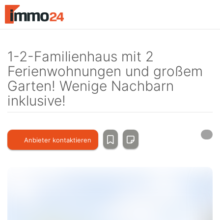
Accessibility
Modus
aktivieren
zur
Navigation
1-2-Familienhaus mit 2
zum
Ferienwohnungen und großem
Inhalt
Garten! Wenige Nachbarn
inklusive!
Anbieter kontaktieren