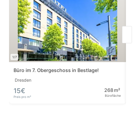
1/7
1/11
Büro im 7. Obergeschoss in Bestlage!
B
Dresden
D
15
€
268
m²
5
Bürofläche
Bü
Preis pro m²