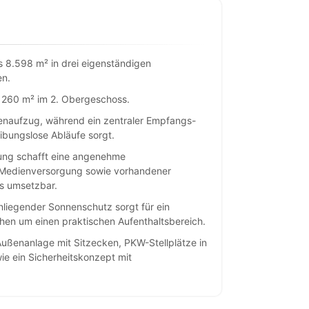
s 8.598 m² in drei eigenständigen
en.
 260 m² im 2. Obergeschoss.
nenaufzug, während ein zentraler Empfangs-
eibungslose Abläufe sorgt.
tung schafft eine angenehme
 Medienversorgung sowie vorhandener
os umsetzbar.
nliegender Sonnenschutz sorgt für ein
en um einen praktischen Aufenthaltsbereich.
ußenanlage mit Sitzecken, PKW-Stellplätze in
ie ein Sicherheitskonzept mit