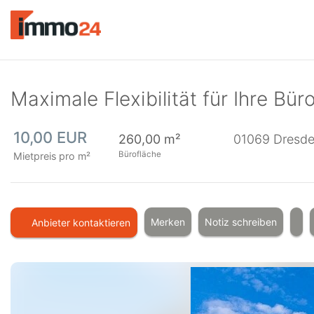
Accessibility
Modus
aktivieren
zur
Navigation
zum
Maximale Flexibilität für Ihre Bür
Inhalt
10,00 EUR
260,00 m²
01069
Dresd
Bürofläche
Mietpreis pro m²
Merken
Notiz schreiben
Anbieter kontaktieren