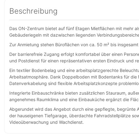
Beschreibung
Das ON-Zentrum bietet auf fünf Etagen Mietflächen mit mehr al
Gebäuderiegeln mit dazwischen liegenden Verbindungsbereich
Zur Anmietung stehen Büroflächen von ca. 50 m² bis insgesamt
Der barrierefreie Zugang erfolgt komfortabel über einen Perso
und Postdienst für einen repräsentativen ersten Eindruck und r
Ein textiler Bodenbelag und eine arbeitsplatzgerechte Beleuch
Arbeitsatmosphäre. Dank Doppelboden mit Bodentanks für die
Datenverkabelung sind flexible Arbeitsplatzkonzepte probleml
Integrierte Einbauschränke bieten zusätzlichen Stauraum, auße
angenehmes Raumklima und eine Einbauküche ergänzt die Fläch
Abgerundet wird das Angebot durch eine gepflegte, begrünte A
der hauseigenen Tiefgarage, überdachte Fahrradstellplätze sow
Videoüberwachung und Wachdienst.