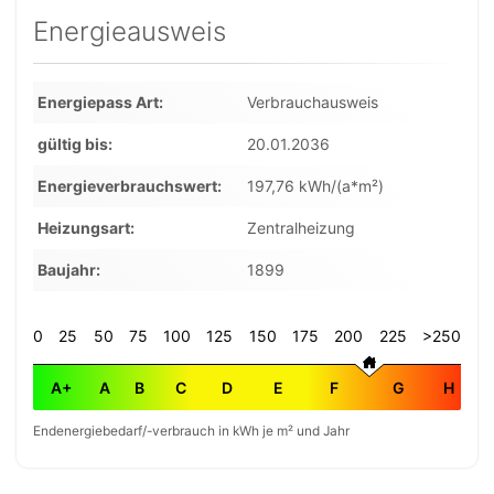
Energieausweis
Energiepass Art
Verbrauchausweis
gültig bis
20.01.2036
Energieverbrauchswert
197,76 kWh/(a*m²)
Heizungsart
Zentralheizung
Baujahr
1899
0
25
50
75
100
125
150
175
200
225
>250
A+
A
B
C
D
E
F
G
H
Endenergiebedarf/-verbrauch in kWh je m² und Jahr