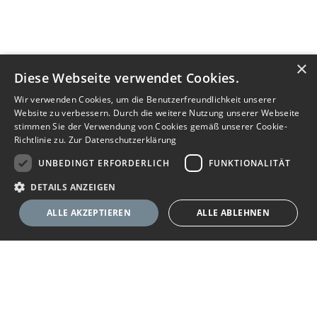
×
Diese Webseite verwendet Cookies.
Wir verwenden Cookies, um die Benutzerfreundlichkeit unserer
Website zu verbessern. Durch die weitere Nutzung unserer Webseite
stimmen Sie der Verwendung von Cookies gemäß unserer Cookie-
Richtlinie zu.
Zur Datenschutzerklärung
UNBEDINGT ERFORDERLICH
FUNKTIONALITÄT
DETAILS ANZEIGEN
ALLE AKZEPTIEREN
ALLE ABLEHNEN
Nachricht senden
Anbieter anrufen
Unbedingt erforderlich
Funktionalität
Ihr Immobilienportal
Unbedingt erforderliche Cookies ermöglichen wesentliche Kernfunktionen
der Website wie die Benutzeranmeldung und die Kontoverwaltung. Ohne