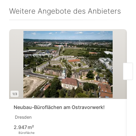
Weitere Angebote des Anbieters
1/3
1/7
Neubau-Büroflächen am Ostravorwerk!
B
Dresden
D
1
2.947
m²
Bürofläche
Pre