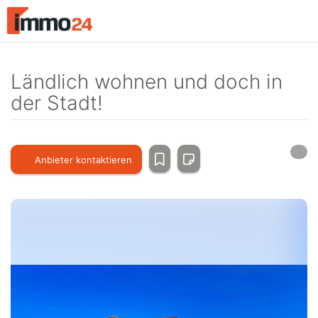
Accessibility
Modus
aktivieren
zur
Navigation
Ländlich wohnen und doch in
zum
der Stadt!
Inhalt
Anbieter kontaktieren