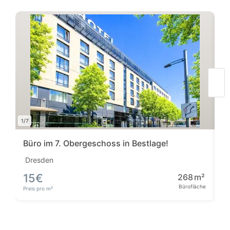
1/7
1/11
Büro im 7. Obergeschoss in Bestlage!
B
Dresden
D
15
€
268
m²
5
Bürofläche
Bü
Preis pro m²