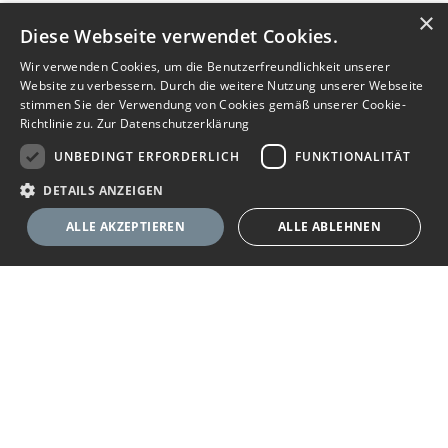
×
Diese Webseite verwendet Cookies.
Wir verwenden Cookies, um die Benutzerfreundlichkeit unserer
Website zu verbessern. Durch die weitere Nutzung unserer Webseite
stimmen Sie der Verwendung von Cookies gemäß unserer Cookie-
Richtlinie zu.
Zur Datenschutzerklärung
UNBEDINGT ERFORDERLICH
FUNKTIONALITÄT
DETAILS ANZEIGEN
ALLE AKZEPTIEREN
ALLE ABLEHNEN
Nachricht senden
Anbieter anrufen
Unbedingt erforderlich
Funktionalität
Ihr Immobilienportal
Unbedingt erforderliche Cookies ermöglichen wesentliche Kernfunktionen
der Website wie die Benutzeranmeldung und die Kontoverwaltung. Ohne
die unbedingt erforderlichen Cookies kann die Website nicht
Sie suchen eine neue Wohnung, wollen ein Haus kaufen oder
ordnungsgemäß verwendet werden.
halten Ausschau nach geeigneten Räumlichkeiten für Ihr
Anbieter
/
Name
Ablaufdatum
Beschreibung
Unternehmen? Das Immobilienportal bietet Ihnen umfassende
Domäne