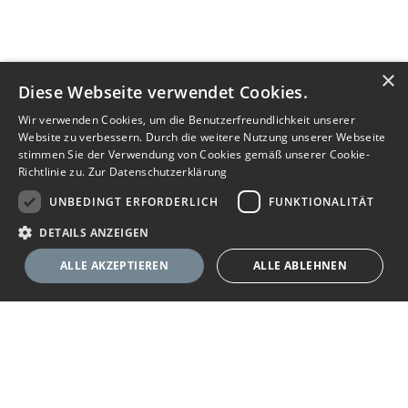
×
Diese Webseite verwendet Cookies.
Wir verwenden Cookies, um die Benutzerfreundlichkeit unserer
Website zu verbessern. Durch die weitere Nutzung unserer Webseite
stimmen Sie der Verwendung von Cookies gemäß unserer Cookie-
Richtlinie zu.
Zur Datenschutzerklärung
UNBEDINGT ERFORDERLICH
FUNKTIONALITÄT
DETAILS ANZEIGEN
ALLE AKZEPTIEREN
ALLE ABLEHNEN
Nachricht senden
Anbieter anrufen
Unbedingt erforderlich
Funktionalität
Ihr Immobilienportal
Unbedingt erforderliche Cookies ermöglichen wesentliche Kernfunktionen
der Website wie die Benutzeranmeldung und die Kontoverwaltung. Ohne
die unbedingt erforderlichen Cookies kann die Website nicht