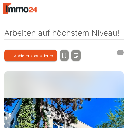
Accessibility
Modus
aktivieren
zur
Navigation
Arbeiten auf höchstem Niveau!
zum
Inhalt
Anbieter kontaktieren