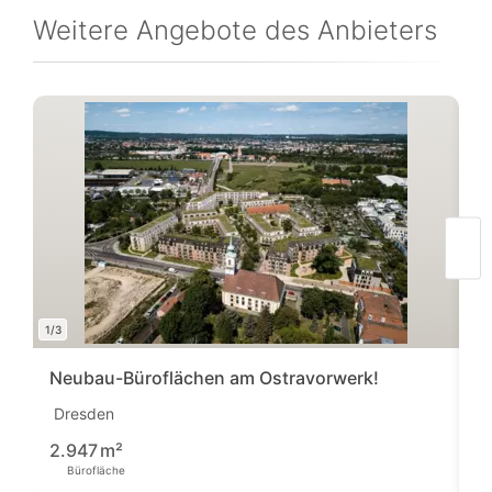
Weitere Angebote des Anbieters
1/3
1/7
Neubau-Büroflächen am Ostravorwerk!
B
Dresden
D
1
2.947
m²
Bürofläche
Pre