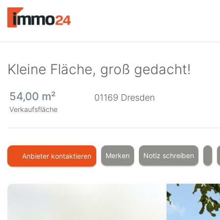
Accessibility
Modus
aktivieren
zur
Navigation
zum
Kleine Fläche, groß gedacht!
Inhalt
54,00 m²
01169
Dresden
Verkaufsfläche
Merken
Notiz schreiben
Anbieter kontaktieren