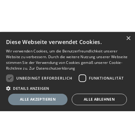
×
Diese Webseite verwendet Cookies.
Wir verwenden Cookies, um die Benutzerfreundlichkeit unserer
Website zu verbessern. Durch die weitere Nutzung unserer Webseite
stimmen Sie der Verwendung von Cookies gemäß unserer Cookie-
Richtlinie zu.
Zur Datenschutzerklärung
UNBEDINGT ERFORDERLICH
FUNKTIONALITÄT
DETAILS ANZEIGEN
ALLE AKZEPTIEREN
ALLE ABLEHNEN
Nachricht senden
Unbedingt erforderlich
Funktionalität
Ihr Immobilienportal
Unbedingt erforderliche Cookies ermöglichen wesentliche Kernfunktionen