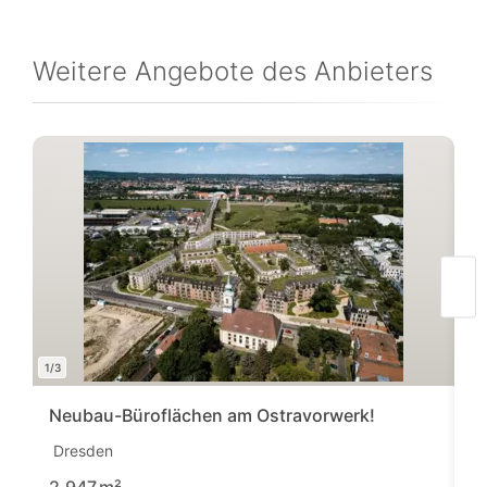
Weitere Angebote des Anbieters
1/3
1/7
Neubau-Büroflächen am Ostravorwerk!
B
Dresden
D