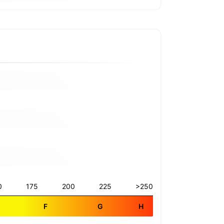
0
175
200
225
>250
E
F
G
H