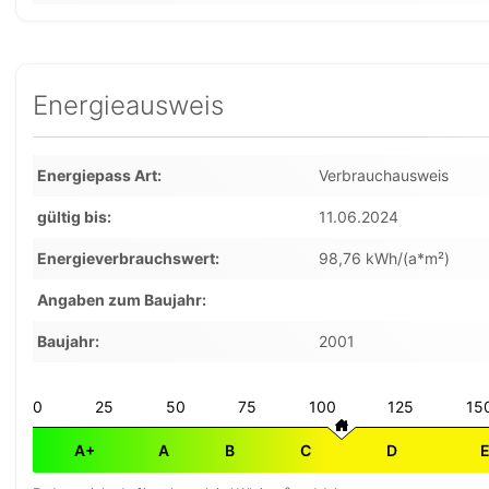
Energieausweis
Energiepass Art
Verbrauchausweis
gültig bis
11.06.2024
Energieverbrauchswert
98,76 kWh/(a*m²)
Angaben zum Baujahr
Baujahr
2001
0
25
50
75
100
125
15
A+
A
B
C
D