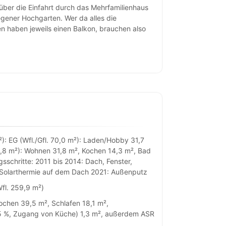
ber die Einfahrt durch das Mehrfamilienhaus
legener Hochgarten. Wer da alles die
n haben jeweils einen Balkon, brauchen also
²): EG (Wfl./Gfl. 70,0 m²): Laden/Hobby 31,7
5,8 m²): Wohnen 31,8 m², Kochen 14,3 m², Bad
gsschritte: 2011 bis 2014: Dach, Fenster,
Solarthermie auf dem Dach 2021: Außenputz
fl. 259,9 m²)
ochen 39,5 m², Schlafen 18,1 m²,
(25 %, Zugang von Küche) 1,3 m², außerdem ASR