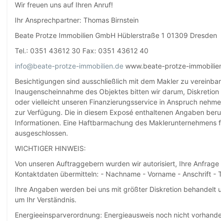
Wir freuen uns auf Ihren Anruf!
Ihr Ansprechpartner: Thomas Birnstein
Beate Protze Immobilien GmbH Hüblerstraße 1 01309 Dresden
Tel.: 0351 43612 30 Fax: 0351 43612 40
info@beate-protze-immobilien.de
www.beate-protze-immobilie
Besichtigungen sind ausschließlich mit dem Makler zu vereinba
Inaugenscheinnahme des Objektes bitten wir darum, Diskretion 
oder vielleicht unseren Finanzierungsservice in Anspruch nehmen
zur Verfügung. Die in diesem Exposé enthaltenen Angaben beru
Informationen. Eine Haftbarmachung des Maklerunternehmens für 
ausgeschlossen.
WICHTIGER HINWEIS:
Von unseren Auftraggebern wurden wir autorisiert, Ihre Anfrage
Kontaktdaten übermitteln: - Nachname - Vorname - Anschrift -
Ihre Angaben werden bei uns mit größter Diskretion behandelt u
um Ihr Verständnis.
Energieeinsparverordnung: Energieausweis noch nicht vorhand