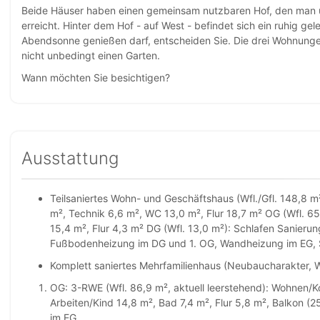
Beide Häuser haben einen gemeinsam nutzbaren Hof, den man ü
erreicht. Hinter dem Hof - auf West - befindet sich ein ruhig ge
Abendsonne genießen darf, entscheiden Sie. Die drei Wohnunge
nicht unbedingt einen Garten.
Wann möchten Sie besichtigen?
Ausstattung
Teilsaniertes Wohn- und Geschäftshaus (Wfl./Gfl. 148,8 m
m², Technik 6,6 m², WC 13,0 m², Flur 18,7 m² OG (Wfl. 6
15,4 m², Flur 4,3 m² DG (Wfl. 13,0 m²): Schlafen Sanierun
Fußbodenheizung im DG und 1. OG, Wandheizung im EG, 
Komplett saniertes Mehrfamilienhaus (Neubaucharakter, W
OG: 3-RWE (Wfl. 86,9 m², aktuell leerstehend): Wohnen/K
Arbeiten/Kind 14,8 m², Bad 7,4 m², Flur 5,8 m², Balkon 
im EG