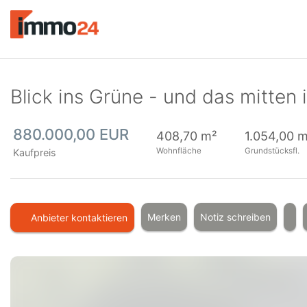
Accessibility
Modus
aktivieren
zur
Navigation
zum
Blick ins Grüne - und das mitten 
Inhalt
880.000,00 EUR
408,70 m²
1.054,00 
Wohnfläche
Grundstücksfl.
Kaufpreis
Merken
Notiz schreiben
Anbieter kontaktieren