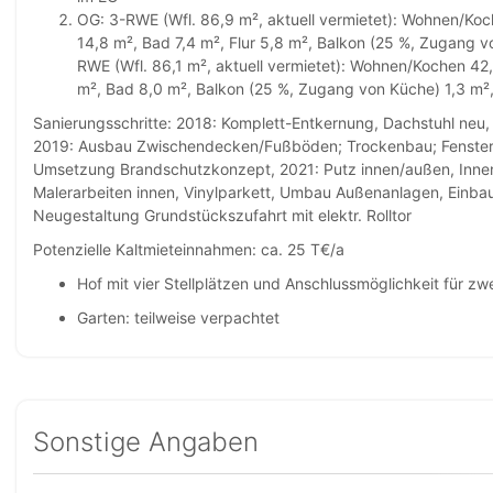
OG: 3-RWE (Wfl. 86,9 m², aktuell vermietet): Wohnen/Koc
14,8 m², Bad 7,4 m², Flur 5,8 m², Balkon (25 %, Zugang 
RWE (Wfl. 86,1 m², aktuell vermietet): Wohnen/Kochen 42,
m², Bad 8,0 m², Balkon (25 %, Zugang von Küche) 1,3 m
Sanierungsschritte: 2018: Komplett-Entkernung, Dachstuhl neu,
2019: Ausbau Zwischendecken/Fußböden; Trockenbau; Fenster, 
Umsetzung Brandschutzkonzept, 2021: Putz innen/außen, Innen
Malerarbeiten innen, Vinylparkett, Umbau Außenanlagen, Einba
Neugestaltung Grundstückszufahrt mit elektr. Rolltor
Potenzielle Kaltmieteinnahmen: ca. 25 T€/a
Hof mit vier Stellplätzen und Anschlussmöglichkeit für zwe
Garten: teilweise verpachtet
Sonstige Angaben