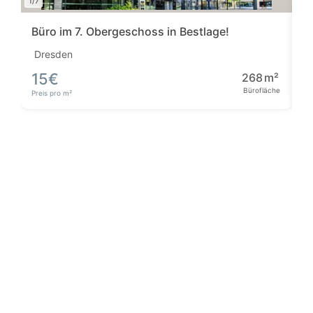
1/7
1/11
Büro im 7. Obergeschoss in Bestlage!
B
Dresden
D
15
€
268
m²
5
Bürofläche
Bü
Preis pro m²