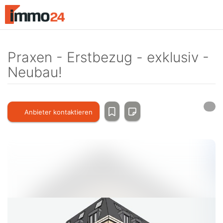
Accessibility
Modus
aktivieren
zur
Navigation
Praxen - Erstbezug - exklusiv -
zum
Neubau!
Inhalt
Anbieter kontaktieren