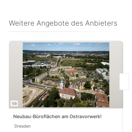
Weitere Angebote des Anbieters
1/3
1/7
Neubau-Büroflächen am Ostravorwerk!
B
Dresden
D