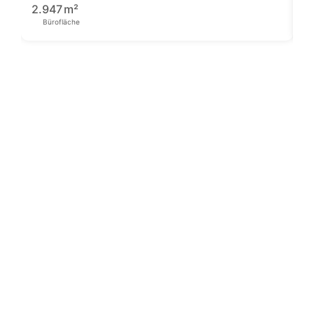
1
2.947
m²
Bürofläche
Pre