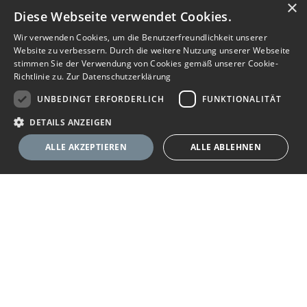
×
Diese Webseite verwendet Cookies.
Wir verwenden Cookies, um die Benutzerfreundlichkeit unserer
Website zu verbessern. Durch die weitere Nutzung unserer Webseite
stimmen Sie der Verwendung von Cookies gemäß unserer Cookie-
Richtlinie zu.
Zur Datenschutzerklärung
UNBEDINGT ERFORDERLICH
FUNKTIONALITÄT
DETAILS ANZEIGEN
ALLE AKZEPTIEREN
ALLE ABLEHNEN
Nachricht senden
Unbedingt erforderlich
Funktionalität
Ihr Immobilienportal
Unbedingt erforderliche Cookies ermöglichen wesentliche Kernfunktionen
der Website wie die Benutzeranmeldung und die Kontoverwaltung. Ohne
die unbedingt erforderlichen Cookies kann die Website nicht
Sie suchen eine neue Wohnung, wollen ein Haus kaufen oder
ordnungsgemäß verwendet werden.
halten Ausschau nach geeigneten Räumlichkeiten für Ihr
Anbieter
/
Name
Ablaufdatum
Beschreibung
Unternehmen? Das Immobilienportal bietet Ihnen umfassende
Domäne
Angebote zu Wohn- und Gewerbe-Immobilien. Finden Sie im