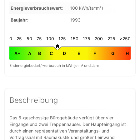
Energieverbrauchswert
100 kWh/(a*m²)
Baujahr
1993
0
25
50
75
100
125
150
175
200
225
>250
A+
A
B
C
D
E
F
G
H
Endenergiebedarf/-verbrauch in kWh je m² und Jahr
Beschreibung
Das 6-geschossige Bürogebäude verfügt über vier
Eingänge und zwei Treppenhäuser. Der Haupteingang ist
durch einen repräsentativen Veranstaltungs- und
Vortragssaal mit Raumakustik und großer Leinwand