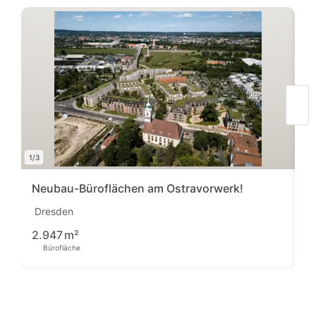
1/3
1/7
Neubau-Büroflächen am Ostravorwerk!
B
Dresden
D
1
2.947
m²
Bürofläche
Pre