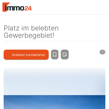
Accessibility
Modus
aktivieren
zur
Navigation
Platz im belebten
zum
Gewerbegebiet!
Inhalt
Anbieter kontaktieren