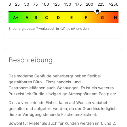
0
25
50
75
100
125
150
175
200
225
>250
A+
A
B
C
D
E
F
G
H
Endenergiebedarf/-verbrauch in kWh je m² und Jahr
Beschreibung
Das moderne Gebäude beherbergt neben flexibel
gestaltbaren Büro-, Einzelhandels- und
Gastronomieflächen auch Wohnungen. Es ist ein weiteres
Puzzelstück für die einzigartige Atmosphäre am Postplatz.
Die zu vermietende Einheit kann auf Wunsch variabel
gestaltet und aufgeteilt werden, da der Grundriss lediglich
die zur Verfügung stehende Fläche umzeichnet.
Sowohl für Mieter als auch für Kunden werden im 1. und 2.