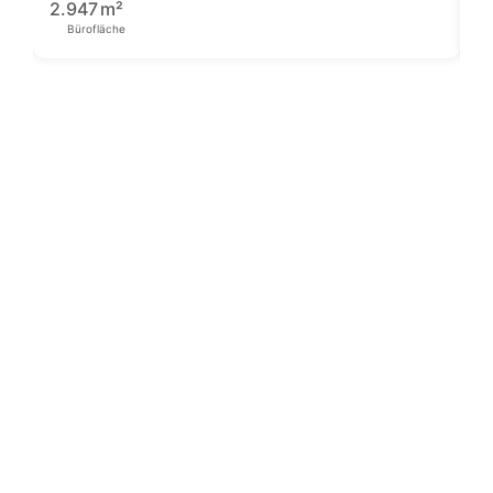
1
2.947
m²
Bürofläche
Pre