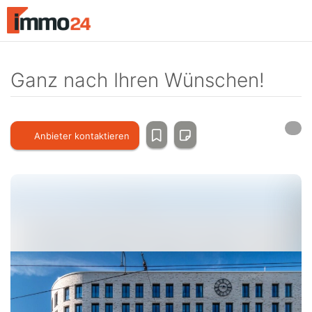
Accessibility
Modus
aktivieren
zur
Navigation
Ganz nach Ihren Wünschen!
zum
Inhalt
Anbieter kontaktieren