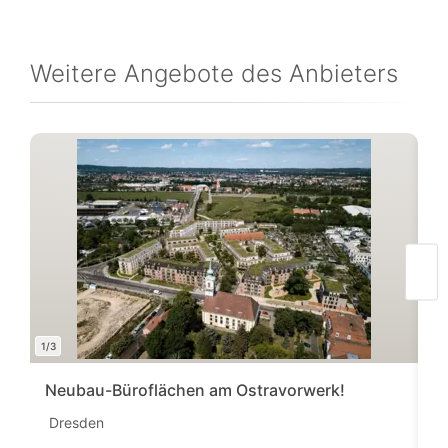
Weitere Angebote des Anbieters
1/3
1/7
Neubau-Büroflächen am Ostravorwerk!
B
Dresden
D