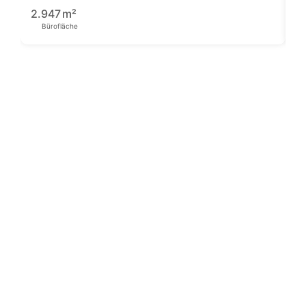
1
2.947
m²
Bürofläche
Pre