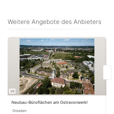
Weitere Angebote des Anbieters
1/3
1/7
Neubau-Büroflächen am Ostravorwerk!
B
Dresden
D