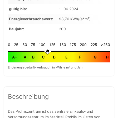
gültig bis
11.06.2024
Energieverbrauchswert
98,76 kWh/(a*m²)
Baujahr
2001
0
25
50
75
100
125
150
175
200
225
>250
A+
A
B
C
D
E
F
G
H
Endenergiebedarf/-verbrauch in kWh je m² und Jahr
Beschreibung
Das Prohliszentrum ist das zentrale Einkaufs- und
Versorgungszentrum im Stadtteil Prohlis im Osten von