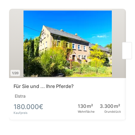
1/20
1/3
Für Sie und ... Ihre Pferde?
N
Elstra
D
180.000
€
130
m²
3.300
m²
2
Wohnfläche
Grundstück
Kaufpreis