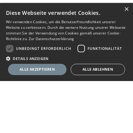
×
Diese Webseite verwendet Cookies.
Wir verwenden Cookies, um die Benutzerfreundlichkeit unserer
Website zu verbessern. Durch die weitere Nutzung unserer Webseite
stimmen Sie der Verwendung von Cookies gemäß unserer Cookie-
Richtlinie zu.
Zur Datenschutzerklärung
UNBEDINGT ERFORDERLICH
FUNKTIONALITÄT
DETAILS ANZEIGEN
ALLE AKZEPTIEREN
ALLE ABLEHNEN
Nachricht senden
Unbedingt erforderlich
Funktionalität
Ihr Immobilienportal
Unbedingt erforderliche Cookies ermöglichen wesentliche Kernfunktionen
der Website wie die Benutzeranmeldung und die Kontoverwaltung. Ohne
die unbedingt erforderlichen Cookies kann die Website nicht
Sie suchen eine neue Wohnung, wollen ein Haus kaufen oder
ordnungsgemäß verwendet werden.
halten Ausschau nach geeigneten Räumlichkeiten für Ihr
Anbieter
/
Name
Ablaufdatum
Beschreibung
Unternehmen? Das Immobilienportal bietet Ihnen umfassende
Domäne