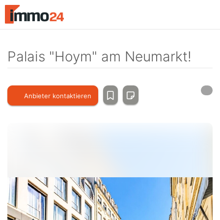
Accessibility
Modus
aktivieren
zur
Navigation
Palais "Hoym" am Neumarkt!
zum
Inhalt
Anbieter kontaktieren