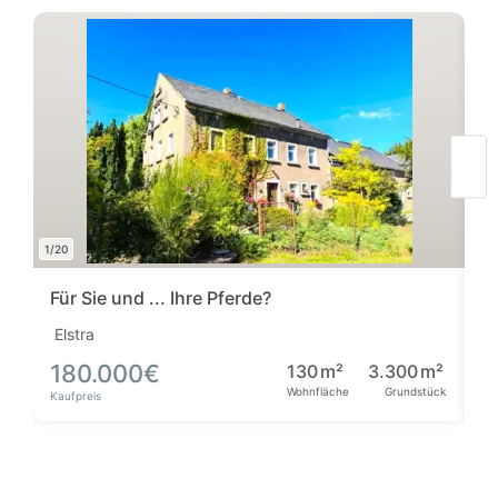
1/20
1/3
Für Sie und ... Ihre Pferde?
N
Elstra
D
180.000
€
130
m²
3.300
m²
2
Wohnfläche
Grundstück
Kaufpreis