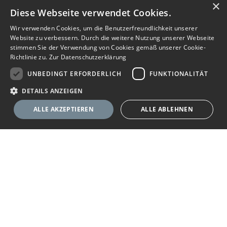
×
Diese Webseite verwendet Cookies.
Wir verwenden Cookies, um die Benutzerfreundlichkeit unserer
Website zu verbessern. Durch die weitere Nutzung unserer Webseite
stimmen Sie der Verwendung von Cookies gemäß unserer Cookie-
Richtlinie zu.
Zur Datenschutzerklärung
UNBEDINGT ERFORDERLICH
FUNKTIONALITÄT
DETAILS ANZEIGEN
ALLE AKZEPTIEREN
ALLE ABLEHNEN
Nachricht senden
Anbieter anrufen
Unbedingt erforderlich
Funktionalität
Ihr Immobilienportal
Unbedingt erforderliche Cookies ermöglichen wesentliche Kernfunktionen
der Website wie die Benutzeranmeldung und die Kontoverwaltung. Ohne
die unbedingt erforderlichen Cookies kann die Website nicht
Sie suchen eine neue Wohnung, wollen ein Haus kaufen oder
ordnungsgemäß verwendet werden.
halten Ausschau nach geeigneten Räumlichkeiten für Ihr
Anbieter
/
Name
Ablaufdatum
Beschreibung
Unternehmen? Das Immobilienportal bietet Ihnen umfassende
Domäne
Angebote zu Wohn- und Gewerbe-Immobilien. Finden Sie im