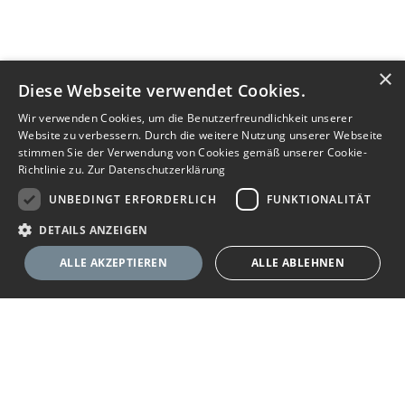
×
Diese Webseite verwendet Cookies.
Wir verwenden Cookies, um die Benutzerfreundlichkeit unserer
Website zu verbessern. Durch die weitere Nutzung unserer Webseite
stimmen Sie der Verwendung von Cookies gemäß unserer Cookie-
Richtlinie zu.
Zur Datenschutzerklärung
UNBEDINGT ERFORDERLICH
FUNKTIONALITÄT
DETAILS ANZEIGEN
ALLE AKZEPTIEREN
ALLE ABLEHNEN
Unbedingt erforderlich
Funktionalität
Ihr Immobilienportal
Unbedingt erforderliche Cookies ermöglichen wesentliche Kernfunktionen
der Website wie die Benutzeranmeldung und die Kontoverwaltung. Ohne
die unbedingt erforderlichen Cookies kann die Website nicht