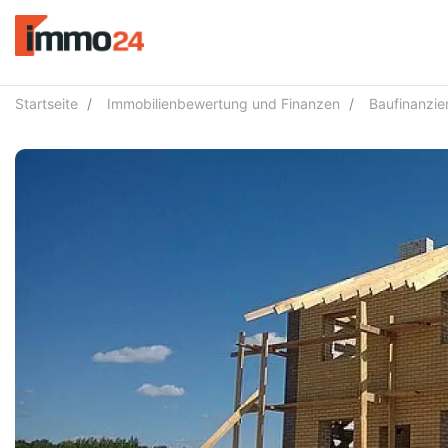
Accessibility
Modus
aktivieren
zur
Navigation
Startseite
Immobilienbewertung und Finanzen
Baufinanzie
zum
Inhalt