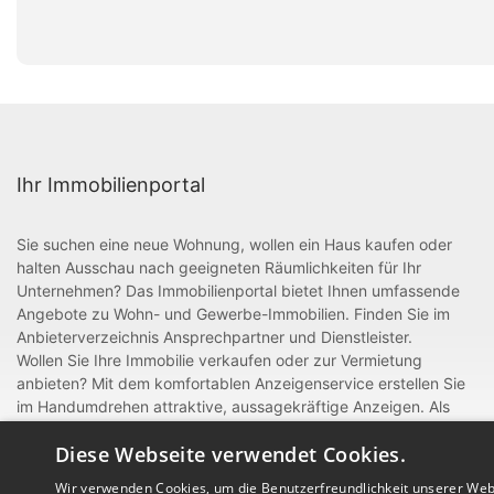
Ihr Immobilienportal
Sie suchen eine neue Wohnung, wollen ein Haus kaufen oder
halten Ausschau nach geeigneten Räumlichkeiten für Ihr
Unternehmen? Das Immobilienportal bietet Ihnen umfassende
Angebote zu Wohn- und Gewerbe-Immobilien. Finden Sie im
Anbieterverzeichnis Ansprechpartner und Dienstleister.
Wollen Sie Ihre Immobilie verkaufen oder zur Vermietung
anbieten? Mit dem komfortablen Anzeigenservice erstellen Sie
im Handumdrehen attraktive, aussagekräftige Anzeigen. Als
gewerblicher Anbieter oder Dienstleister rund um Bau und
Diese Webseite verwendet Cookies.
Handwerk können Sie sich zudem mit einem Eintrag im
Anbieterverzeichnis präsentieren.
Wir verwenden Cookies, um die Benutzerfreundlichkeit unserer Web