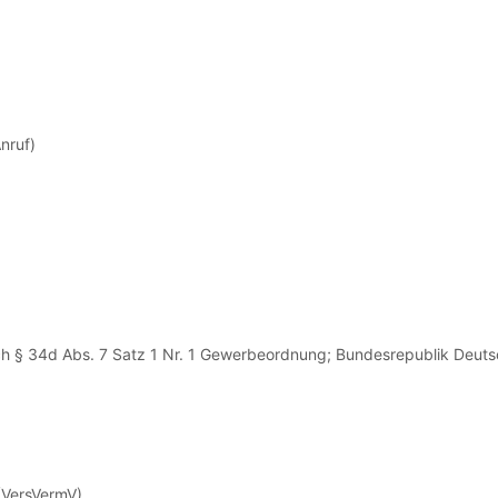
nruf)
ch § 34d Abs. 7 Satz 1 Nr. 1 Gewerbe­ordnung; Bundes­republik Deuts
(VersVermV)