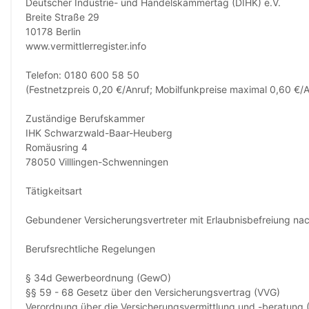
Deutscher Industrie- und Handelskammertag (DIHK) e.V.
Breite Straße 29
10178 Berlin
www.vermittlerregister.info
Telefon: 0180 600 58 50
(Festnetzpreis 0,20 €/Anruf; Mobilfunkpreise maximal 0,60 €/A
Zuständige Berufskammer
IHK Schwarzwald-Baar-Heuberg
Romäusring 4
78050 Villlingen-Schwenningen
Tätigkeitsart
Gebundener Versicherungs­vertreter mit Erlaubnis­befreiung na
Berufsrechtliche Regelungen
§ 34d Gewerbeordnung (GewO)
§§ 59 - 68 Gesetz über den Versicherungs­vertrag (VVG)
Verordnung über die Versicherungs­vermittlung und -beratung 