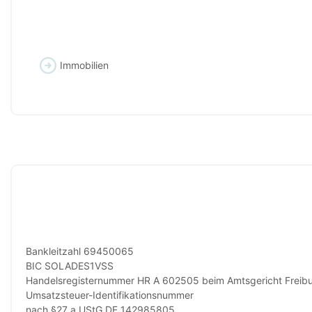
Immobilien
Bankleitzahl 69450065
BIC SOLADES1VSS
Handelsregisternummer HR A 602505 beim Amtsgericht Freib
Umsatzsteuer-Identifikationsnummer
nach §27 a UStG DE 142985805