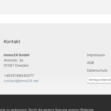
Kontakt
immo24 GmbH
Impressum
Antonstr. 3a
AGB
01097 Dresden
Datenschutz
+4935188940077
Vertrag widerru
contact@immo24.net
site zu verbessern. Durch die weitere Nutzung unserer Webseite