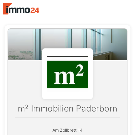
Accessibility
Modus
aktivieren
zur
Navigation
zum
Inhalt
m² Immobilien Paderborn
Am Zollbrett 14