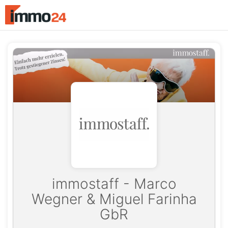
Accessibility
Modus
aktivieren
zur
Navigation
zum
Inhalt
immostaff - Marco
Wegner & Miguel Farinha
GbR