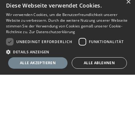
×
Diese Webseite verwendet Cookies.
Wir verwenden Cookies, um die Benutzerfreundlichkeit unserer
Website zu verbessern. Durch die weitere Nutzung unserer Webseite
stimmen Sie der Verwendung von Cookies gemäß unserer Cookie-
Richtlinie zu.
Zur Datenschutzerklärung
UNBEDINGT ERFORDERLICH
FUNKTIONALITÄT
DETAILS ANZEIGEN
ALLE AKZEPTIEREN
ALLE ABLEHNEN
Unbedingt erforderlich
Funktionalität
Ihr Immobilienportal
Unbedingt erforderliche Cookies ermöglichen wesentliche Kernfunktionen
der Website wie die Benutzeranmeldung und die Kontoverwaltung. Ohne
die unbedingt erforderlichen Cookies kann die Website nicht
Sie suchen eine neue Wohnung, wollen ein Haus kaufen oder
ordnungsgemäß verwendet werden.
halten Ausschau nach geeigneten Räumlichkeiten für Ihr
Anbieter
/
Name
Ablaufdatum
Beschreibung
Unternehmen? Das Immobilienportal bietet Ihnen umfassende
Domäne
Angebote zu Wohn- und Gewerbe-Immobilien. Finden Sie im