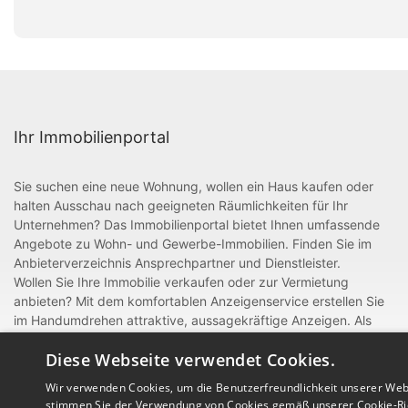
Ihr Immobilienportal
Sie suchen eine neue Wohnung, wollen ein Haus kaufen oder
halten Ausschau nach geeigneten Räumlichkeiten für Ihr
Unternehmen? Das Immobilienportal bietet Ihnen umfassende
Angebote zu Wohn- und Gewerbe-Immobilien. Finden Sie im
Anbieterverzeichnis Ansprechpartner und Dienstleister.
Wollen Sie Ihre Immobilie verkaufen oder zur Vermietung
anbieten? Mit dem komfortablen Anzeigenservice erstellen Sie
im Handumdrehen attraktive, aussagekräftige Anzeigen. Als
gewerblicher Anbieter oder Dienstleister rund um Bau und
Diese Webseite verwendet Cookies.
Handwerk können Sie sich zudem mit einem Eintrag im
Anbieterverzeichnis präsentieren.
Wir verwenden Cookies, um die Benutzerfreundlichkeit unserer Web
stimmen Sie der Verwendung von Cookies gemäß unserer Cookie-Ric