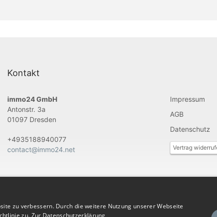
Kontakt
immo24 GmbH
Impressum
Antonstr. 3a
AGB
01097 Dresden
Datenschutz
+4935188940077
Vertrag widerru
contact@immo24.net
site zu verbessern. Durch die weitere Nutzung unserer Webseite
htlinie zu.
Zur Datenschutzerklärung