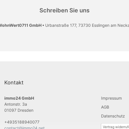
Schreiben Sie uns
WohnWert0711 GmbH •
Urbanstraße 177, 73730 Esslingen am Neck
Kontakt
immo24 GmbH
Impressum
Antonstr. 3a
AGB
01097 Dresden
Datenschutz
+4935188940077
Vertrag widerru
contact@immo24.net