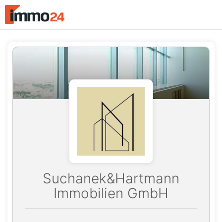
Accessibility
Modus
aktivieren
zur
Navigation
zum
Inhalt
Suchanek&Hartmann
Immobilien GmbH