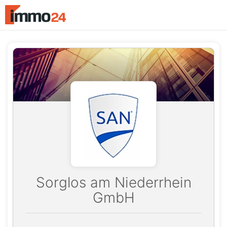
Accessibility
Modus
aktivieren
zur
Navigation
zum
Inhalt
Sorglos am Niederrhein
GmbH