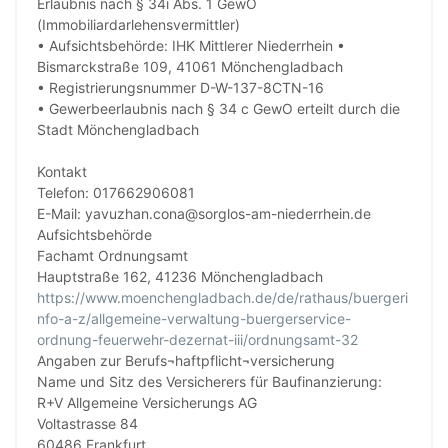
Erlaubnis nach § 34i Abs. 1 GewO
(Immobiliardarlehensvermittler)
• Aufsichtsbehörde: IHK Mittlerer Niederrhein •
Bismarckstraße 109, 41061 Mönchengladbach
• Registrierungsnummer D-W-137-8CTN-16
• Gewerbeerlaubnis nach § 34 c GewO erteilt durch die
Stadt Mönchengladbach
Kontakt
Telefon: 017662906081
E-Mail: yavuzhan.cona@sorglos-am-niederrhein.de
Aufsichtsbehörde
Fachamt Ordnungsamt
Hauptstraße 162, 41236 Mönchengladbach
https://www.moenchengladbach.de/de/rathaus/buergeri
nfo-a-z/allgemeine-verwaltung-buergerservice-
ordnung-feuerwehr-dezernat-iii/ordnungsamt-32
Angaben zur Berufs¬haftpflicht¬versicherung
Name und Sitz des Versicherers für Baufinanzierung:
R+V Allgemeine Versicherungs AG
Voltastrasse 84
60486 Frankfurt