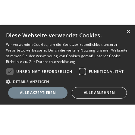
×
Diese Webseite verwendet Cookies.
Wir verwenden Cookies, um die Benutzerfreundlichkeit unserer
Website zu verbessern. Durch die weitere Nutzung unserer Webseite
stimmen Sie der Verwendung von Cookies gemäß unserer Cookie-
Richtlinie zu.
Zur Datenschutzerklärung
UNBEDINGT ERFORDERLICH
FUNKTIONALITÄT
DETAILS ANZEIGEN
ALLE AKZEPTIEREN
ALLE ABLEHNEN
Unbedingt erforderlich
Funktionalität
Ihr Immobilienportal
Unbedingt erforderliche Cookies ermöglichen wesentliche Kernfunktionen
der Website wie die Benutzeranmeldung und die Kontoverwaltung. Ohne