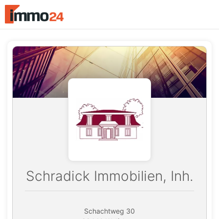
Accessibility
Modus
aktivieren
zur
Navigation
zum
Inhalt
Schradick Immobilien, Inh.
Schachtweg 30